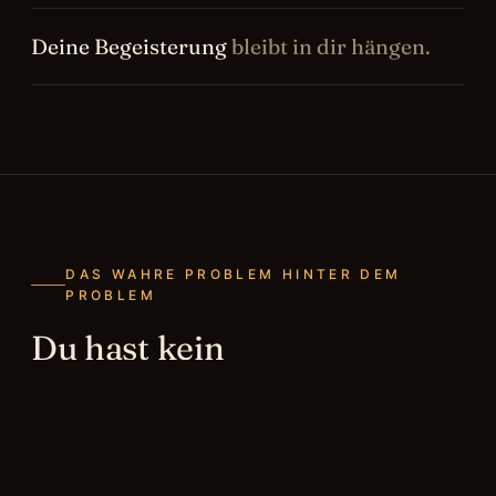
Deine Begeisterung
bleibt in dir hängen.
DAS WAHRE PROBLEM HINTER DEM
PROBLEM
Du hast kein
Sichtbarkeitsproblem. Du
Echtheitsproblem
hast ein
.
Nicht, weil du unecht bist. Sondern weil du dich